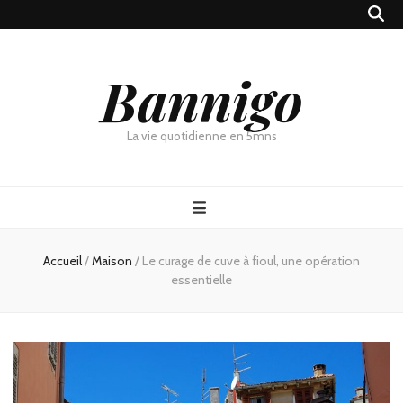
Bannigo
La vie quotidienne en 5mns
Accueil
/
Maison
/
Le curage de cuve à fioul, une opération
essentielle