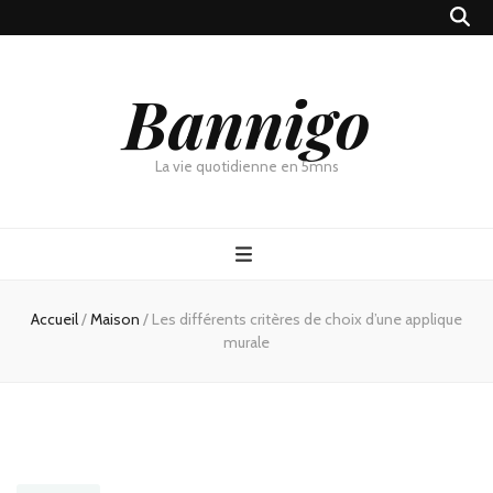
Bannigo
La vie quotidienne en 5mns
Accueil
/
Maison
/
Les différents critères de choix d’une applique
murale