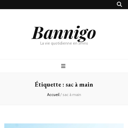
Bannigo
La vie quotidienne en 5mns
Étiquette :
sac à main
Accueil
/
sac à main