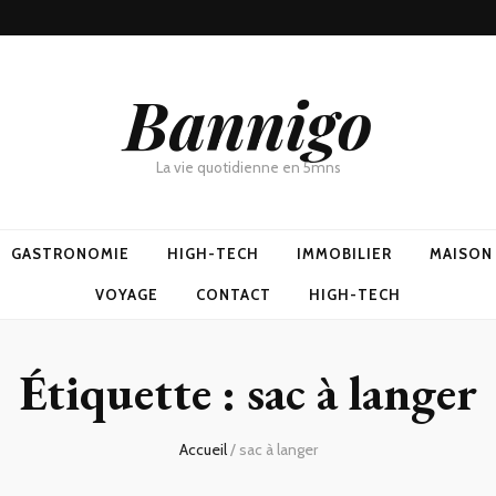
Bannigo
La vie quotidienne en 5mns
GASTRONOMIE
HIGH-TECH
IMMOBILIER
MAISON
VOYAGE
CONTACT
HIGH-TECH
Étiquette :
sac à langer
Accueil
/
sac à langer