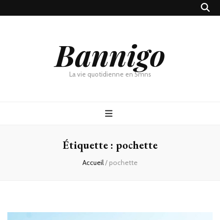
Bannigo
La vie quotidienne en 5mns
Étiquette :
pochette
Accueil
/
pochette