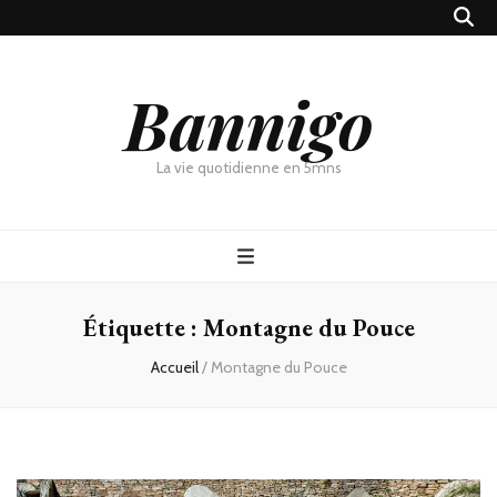
Bannigo
La vie quotidienne en 5mns
Étiquette :
Montagne du Pouce
Accueil
/
Montagne du Pouce