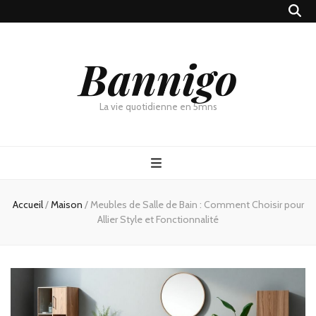
Bannigo
La vie quotidienne en 5mns
Accueil
/
Maison
/
Meubles de Salle de Bain : Comment Choisir pour
Allier Style et Fonctionnalité