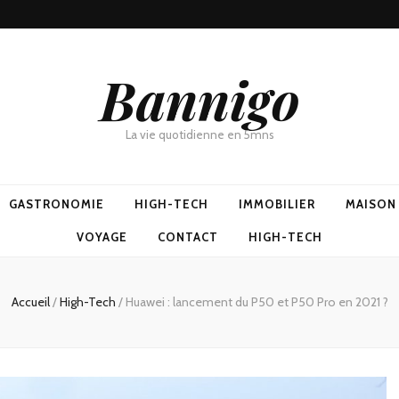
Bannigo
La vie quotidienne en 5mns
GASTRONOMIE
HIGH-TECH
IMMOBILIER
MAISON
VOYAGE
CONTACT
HIGH-TECH
Accueil
/
High-Tech
/
Huawei : lancement du P50 et P50 Pro en 2021 ?