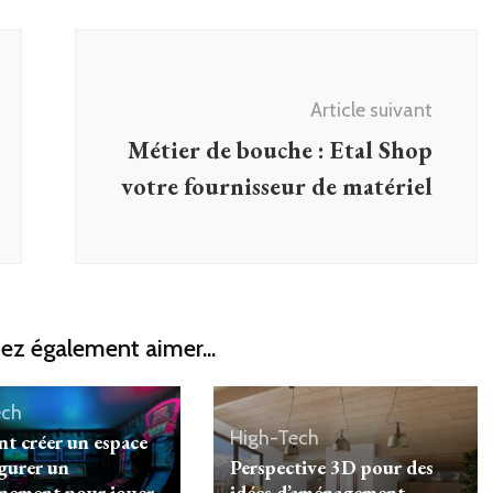
Article suivant
Métier de bouche : Etal Shop
votre fournisseur de matériel
ez également aimer...
ech
High-Tech
 créer un espace
igurer un
Perspective 3D pour des
nement pour jouer
idées d’aménagement