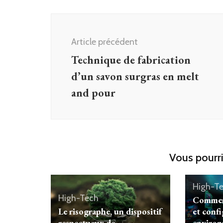
Navigation
d'article
Article précédent
Technique de fabrication
d’un savon surgras en melt
and pour
Vous pourri
High-T
High-Tech
Comment
Le risographe, un dispositif
et conf
respectueux de
environ