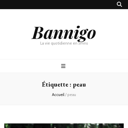
Bannigo
La vie quotidienne en 5mns
Étiquette :
peau
Accueil
/
peau